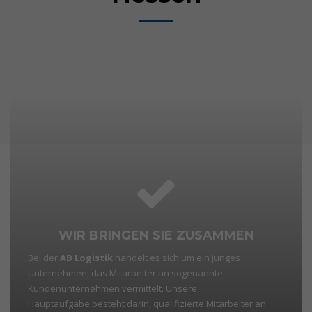
WIR BRINGEN SIE ZUSAMMEN
Bei der
AB Logistik
handelt es sich um ein junges
Unternehmen, das Mitarbeiter an sogenannte
Kundenunternehmen vermittelt. Unsere
Hauptaufgabe besteht darin, qualifizierte Mitarbeiter an