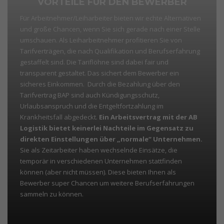
VORTEILE FÜR DEN BEWERBER
Für Arbeitnehmer/Leiharbeiter bieten wir echte Alternativen
und große Chancen, wenn Sie sich gerade nach einer Stelle
umschauen. Als Leiharbeitnehmer profitieren Sie von
Tarifverträgen, die nach Qualifikation und Berufserfahrung
gestaffelt sind. Die Tariflöhne sind dabei fair und
transparent gestaltet. Das sichert dem Bewerber ein
sicheres Einkommen. Durch die Bezahlung über den
Tarifvertrag BAP sind auch Kündigungsschutz,
Urlaubsanspruch und die Entgeltfortzahlung im
Krankheitsfall abgedeckt.
Ein Arbeitsvertrag mit der AB
Logistik bietet keinerlei Nachteile im Gegensatz zu
direkten Einstellungen über „normale“ Unternehmen.
Sie als Zeitarbeiter haben wechselnde Einsätze, die
temporär in verschiedenen Unternehmen stattfinden
können (aber nicht müssen). Diese bieten Ihnen als
Bewerber super Chancen um weitere Berufserfahrungen
sammeln zu können.