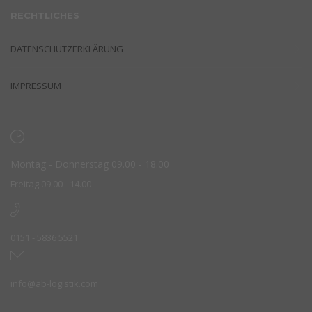
RECHTLICHES
DATENSCHUTZERKLÄRUNG
IMPRESSUM
Montag - Donnerstag 09.00 - 18.00
Freitag 09.00 - 14.00
0151 - 5836 5521
info@ab-logistik.com